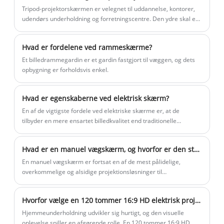
betragtningsvinkel og high-definition
Tripod-projektorskærmen er velegnet til uddannelse, kontorer,
billeder til 4K, 8K og 3D projektorer. Fås i
udendørs underholdning og forretningscentre. Den ydre skal er
lavet af spraybelagt malerplade med fjederopbevaring i samme
60-300 tommer med OEM-tilpasning og
farve.
er ideel til hjemmebiografer, mødelokaler
Hvad er fordelene ved rammeskærme?
og kommercielle AV-projekter. Kontakt os
Et billedrammegardin er et gardin fastgjort til væggen, og dets
for at købe fabriks-direkte skærme med
opbygning er forholdsvis enkel.
fast ramme med konkurrencedygtige
priser og hurtig levering.
Hvad er egenskaberne ved elektrisk skærm?
En af de vigtigste fordele ved elektriske skærme er, at de
tilbyder en mere ensartet billedkvalitet end traditionelle
skærme.
Hvad er en manuel vægskærm, og hvorfor er den stadig det bedste valg til omkostningseffektive projektionsløsninger
En manuel vægskærm er fortsat en af ​​de mest pålidelige,
overkommelige og alsidige projektionsløsninger til
klasseværelser, kontorer, konferencelokaler og
hjemmebiografer. Mens elektriske og smarte skærme bliver
Hvorfor vælge en 120 tommer 16:9 HD elektrisk projektionsskærm til din hjemmebiograf?
mere og mere populære, dominerer manuelle nedtrækkelige
projektionsskærme fortsat markeder, hvor enkelhed,
Hjemmeunderholdning udvikler sig hurtigt, og den visuelle
holdbarhed og omkostningseffektivitet betyder mest.
oplevelse spiller en afgørende rolle. En 120 tommer 16:9 HD