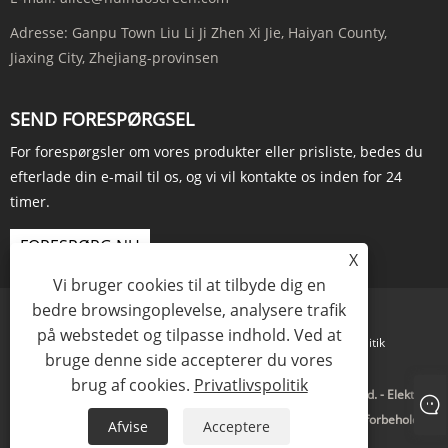
Adresse:
Ganpu Town Liu Li Ji Zhen Xi Jie, Haiyan County,
Jiaxing City, Zhejiang-provinsen
SEND FORESPØRGSEL
For forespørgsler om vores produkter eller prisliste, bedes du
efterlade din e-mail til os, og vi vil kontakte os inden for 24
timer.
FORESPØRG NU
X
Vi bruger cookies til at tilbyde dig en
bedre browsingoplevelse, analysere trafik
på webstedet og tilpasse indhold. Ved at
Links
Sitemap
RSS
XML
Privatlivspolitik
bruge denne side accepterer du vores
brug af cookies.
Privatlivspolitik
Copyright © 2023 Zhejiang Huinuo Intelligent Technology Co., Ltd. - Elektrisk
skærm, stativskærm, skærm med fast ramme - Alle rettigheder forbeholdes.
Afvise
Acceptere