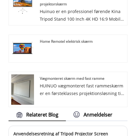
projektorskærm
eftersalgsservice og rettidig levering.
Huinuo er en professionel førende Kina
Tripod Stand 100 Inch 4K HD 16:9 Mobile
Projector Screen producent med høj
kvalitet og rimelig pris. Velkommen til at
Home Remotel elektrisk skærm
kontakte os.
Vægmonteret skærm med fast ramme
HUINUO vægmonteret fast rammeskærm
er en førsteklasses projektionsløsning til
globale købere, der søger pålidelig
engrosforsyning. Fremstillet med en stiv
Relateret Blog
Anmeldelser
aluminiumsramme, optisk projektionsstof
og firesidet spændingssystem, denne
skærm leverer rynkefri fladhed, bred
Anvendelsesretning af Tripod Projector Screen