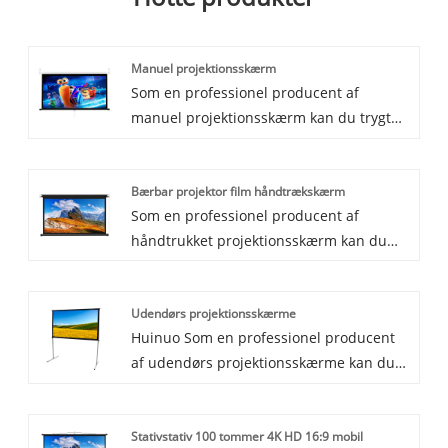
Manuel projektionsskærm
Som en professionel producent af
manuel projektionsskærm kan du trygt
købe vægmonterede manuelle
projektionsskærme til hjemmet. Huinuo
Bærbar projektor film håndtrækskærm
vil give dig den bedste eftersalgsservice
Som en professionel producent af
og rettidig levering.
håndtrukket projektionsskærm kan du
trygt købe Portable Projector Movie Hand
Pull Screen. Huinuo vil give dig den
Udendørs projektionsskærme
bedste eftersalgsservice og rettidig
Huinuo Som en professionel producent
levering.
af udendørs projektionsskærme kan du
være sikker på at købe udendørs
projektionsskærme fra vores fabrik, og vi
Stativstativ 100 tommer 4K HD 16:9 mobil
vil tilbyde dig den bedste