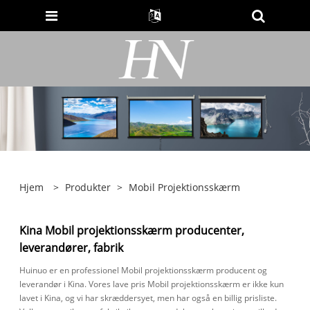
Hjem
>
Produkter
>
Mobil Projektionsskærm
Kina Mobil projektionsskærm producenter,
leverandører, fabrik
Huinuo er en professionel Mobil projektionsskærm producent og
leverandør i Kina. Vores lave pris Mobil projektionsskærm er ikke kun
lavet i Kina, og vi har skræddersyet, men har også en billig prisliste.