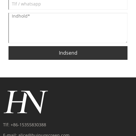
Indsend
Tlf:
+86-15355830388
E-mail:
alice@huinuoscreen.com