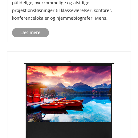
pålidelige, overkommelige og alsidige
projektionsløsninger til klasseværelser, kontorer,
konferencelokaler og hjemmebiografer. Mens
elektriske og smarte skærme bliver mere og mere
Læs mere
populære, dominerer manuelle nedtrækkelige
projektionsskærme fortsat marke......