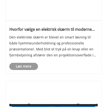
Hvorfor vælge en elektrisk skærm til moderne
hjemme- og kontorbrug?
​Den elektriske skærm er blevet en smart løsning til
både hjemmeunderholdning og professionelle
præsentationer. Med blot et tryk på en knap eller en
fjernbetjening afslører den en projektionsoverflade i
høj opløsning jævnt og lydløst. Uanset om du opretter
Læs mere
en hjemmebiograf eller et firmakonferencelo......