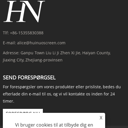
Tlf:
+86-15355830388
E-mail:
alice@huinuoscreen.com
Adresse:
Ganpu Town Liu Li Ji Zhen Xi Jie, Haiyan County,
Jiaxing City, Zhejiang-provinsen
SEND FORESPØRGSEL
For forespørgsler om vores produkter eller prisliste, bedes du
efterlade din e-mail til os, og vi vil kontakte os inden for 24
timer.
FORESPØRG NU
X
Vi bruger cookies til at tilbyde dig en